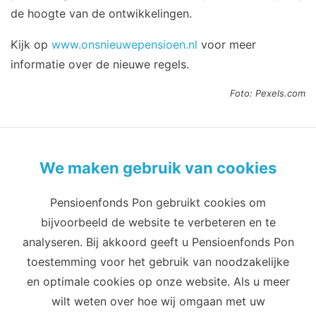
de hoogte van de ontwikkelingen.
Kijk op
www.onsnieuwepensioen.nl
voor meer
informatie over de nieuwe regels.
Foto: Pexels.com
We maken gebruik van cookies
Pensioenfonds Pon gebruikt cookies om
Privacy
Cookies
Terms of use
bijvoorbeeld de website te verbeteren en te
Cookie-instellingen
analyseren. Bij akkoord geeft u Pensioenfonds Pon
Email
Telefoon
toestemming voor het gebruik van noodzakelijke
info@pensioenfondspon.com
en optimale cookies op onze website. Als u meer
088 60 60 271
wilt weten over hoe wij omgaan met uw
Adres