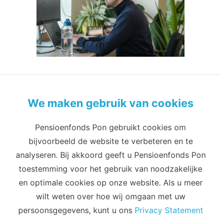
We maken gebruik van cookies
Pensioenfonds Pon gebruikt cookies om
Privacy
Cookies
Terms of use
bijvoorbeeld de website te verbeteren en te
Cookie-instellingen
analyseren. Bij akkoord geeft u Pensioenfonds Pon
Email
Telefoon
toestemming voor het gebruik van noodzakelijke
info@pensioenfondspon.com
en optimale cookies op onze website. Als u meer
088 60 60 271
wilt weten over hoe wij omgaan met uw
Adres
persoonsgegevens, kunt u ons
Privacy Statement