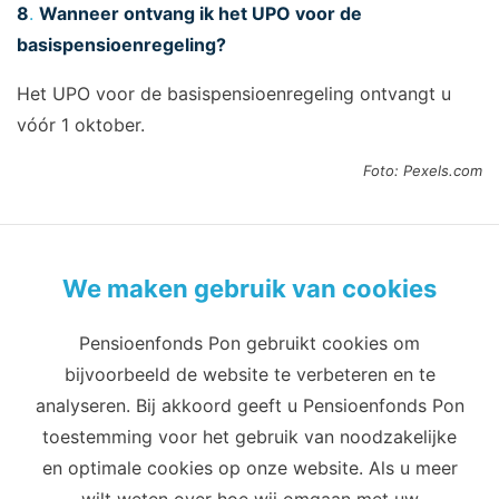
8
.
Wanneer ontvang ik het UPO voor de
basispensioenregeling?
Het UPO voor de basispensioenregeling ontvangt u
vóór 1 oktober.
Foto: Pexels.com
We maken gebruik van cookies
Pensioenfonds Pon gebruikt cookies om
Privacy
Cookies
Terms of use
bijvoorbeeld de website te verbeteren en te
Cookie-instellingen
analyseren. Bij akkoord geeft u Pensioenfonds Pon
Email
Telefoon
toestemming voor het gebruik van noodzakelijke
info@pensioenfondspon.com
en optimale cookies op onze website. Als u meer
088 60 60 271