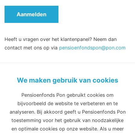
Aanmelden
Heeft u vragen over het klantenpanel? Neem dan
contact met ons op via
pensioenfondspon@pon.com
We maken gebruik van cookies
Pensioenfonds Pon gebruikt cookies om
Privacy
Cookies
Terms of use
bijvoorbeeld de website te verbeteren en te
Cookie-instellingen
analyseren. Bij akkoord geeft u Pensioenfonds Pon
Email
Telefoon
toestemming voor het gebruik van noodzakelijke
info@pensioenfondspon.com
en optimale cookies op onze website. Als u meer
088 60 60 271