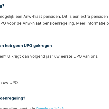
ng?
 mogelijk een Anw-hiaat pensioen. Dit is een extra pensioen
 UPO voor de Anw-hiaat pensioenregeling. Meer informatie 
g en heb geen UPO gekregen
den? U krijgt dan volgend jaar uw eerste UPO van ons.
an uw UPO.
sioenregeling?
nregeling leest u in
Pensioen 1-2-3
.