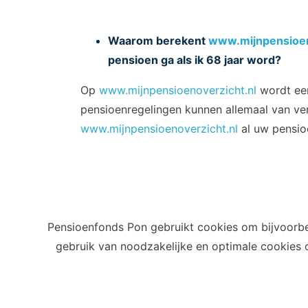
Waarom berekent
www.mijnpensioen
pensioen ga als ik 68 jaar word?
Op
www.mijnpensioenoverzicht.nl
wordt een
pensioenregelingen kunnen allemaal van ver
www.mijnpensioenoverzicht.nl
al uw pensio
Op het UPO laten wij zien wat het pensioen 
datum u uw pensioen daadwerkelijk laat in
Pensioenfonds Pon gebruikt cookies om bijvoorbe
gebruik van noodzakelijke en optimale cookies
Privacy
Cookies
Terms of use