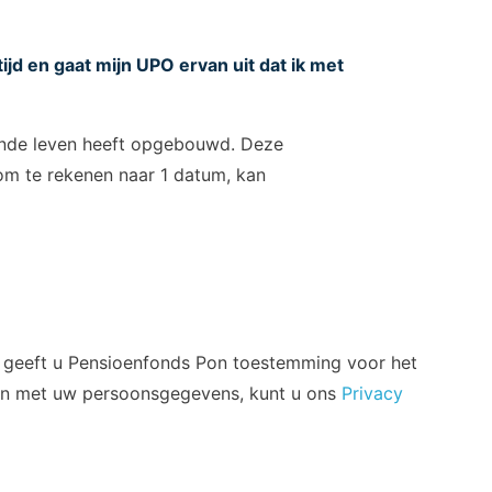
jd en gaat mijn UPO ervan uit dat ik met
ende leven heeft opgebouwd. Deze
 om te rekenen naar 1 datum, kan
ettelijk verplicht. U bepaalt zelf op welke
d geeft u Pensioenfonds Pon toestemming voor het
Adres
aan met uw persoonsgegevens, kunt u ons
Privacy
Putterstraatweg 5
3862 RA Nijkerk