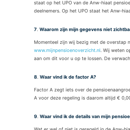
staat op het UPO van de Anw-hiaat pensioen
deelnemers. Op het UPO staat het Anw-hiaat
7
.
Waarom zijn mijn gegevens niet zichtb
Momenteel zijn wij bezig met de overstap n
www.mijnpensioenoverzicht.nl
. Wij weten o
aan om dit voor u op te lossen. De verwach
8
.
Waar vind ik de factor A?
Factor A zegt iets over de pensioenaangroe
A voor deze regeling is daarom altijd € 0,0
9
.
Waar vind ik de details van mijn pensio
Wat er wel of niet is geregeld in de Anw-hi