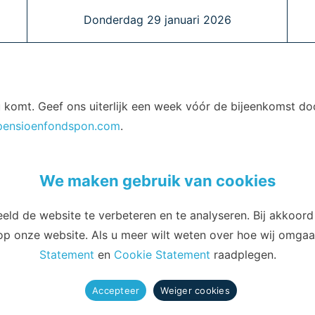
Donderdag 29 januari 2026
u komt. Geef ons uiterlijk een week vóór de bijeenkomst do
pensioenfondspon.com
.
We maken gebruik van cookies
eld de website te verbeteren en te analyseren. Bij akkoor
Email
Telefoon
 op onze website. Als u meer wilt weten over hoe wij omg
Statement
en
Cookie Statement
raadplegen.
info@pensioenfondspon.com
088 60 60 271
Accepteer
Weiger cookies