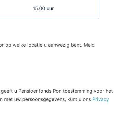
15.00 uur
or op welke locatie u aanwezig bent. Meld
d geeft u Pensioenfonds Pon toestemming voor het
Adres
aan met uw persoonsgegevens, kunt u ons
Privacy
Putterstraatweg 5
3862 RA Nijkerk