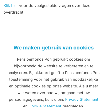
Klik hier
voor de veelgestelde vragen over deze
overdracht.
We maken gebruik van cookies
Pensioenfonds Pon gebruikt cookies om
Privacy
Cookies
Terms of use
bijvoorbeeld de website te verbeteren en te
Cookie-instellingen
analyseren. Bij akkoord geeft u Pensioenfonds Pon
Email
Telefoon
toestemming voor het gebruik van noodzakelijke
info@pensioenfondspon.com
en optimale cookies op onze website. Als u meer
088 60 60 271
wilt weten over hoe wij omgaan met uw
Adres
persoonsgegevens, kunt u ons
Privacy Statement
en
Cookie Statement
raadplegen.
Putterstraatweg 5